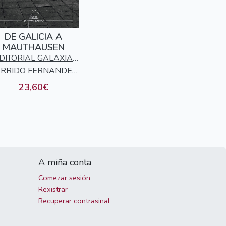
DE GALICIA A
MAUTHAUSEN
DITORIAL GALAXIA
RRIDO FERNANDEZ,
S.A.
ALBA
23,60€
A miña conta
Comezar sesión
Rexistrar
Recuperar contrasinal