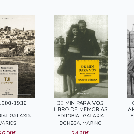
 1900-1936
DE MIN PARA VOS.
LIBRO DE MEMORIAS
AM
RIAL GALAXIA
EDITORIAL GALAXIA
E
F
VARIOS
S.A.
DONEGA, MARINO
S.A.
26,00€
24,20€