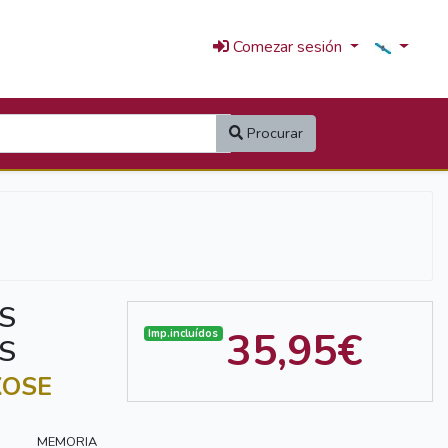
Comezar sesión
Procurar
S
35,95€
Imp.incluídos
S
XOSE
MEMORIA