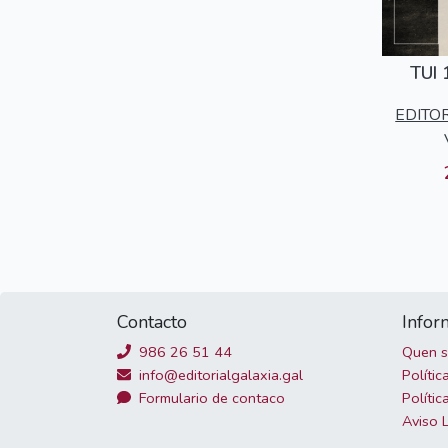
TUI
EDITO
Contacto
Infor
986 26 51 44
Quen 
info@editorialgalaxia.gal
Polític
Formulario de contaco
Polític
Aviso 