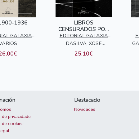
 1900-1936
LIBROS
CENSURADOS POR
FRANCO, OS
RIAL GALAXIA
EDITORIAL GALAXIA
E
VARIOS
S.A.
DASILVA, XOSE
S.A.
GA
MANUEL
26,00€
25,10€
mación
Destacado
somos
Novidades
a de privacidade
a de cookies
Legal