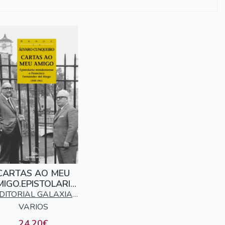
CARTAS AO MEU
IGO.EPISTOLARIO
MINDONIENSE
DITORIAL GALAXIA
.RIEGO-CUNQUEIR
VARIOS
S.A.
24,20€