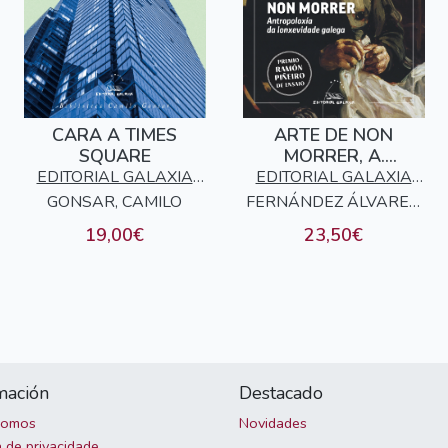
CARA A TIMES
ARTE DE NON
SQUARE
MORRER, A.
ANTROPOLOXIA DA
EDITORIAL GALAXIA
EDITORIAL GALAXIA
LONXEVIDADE
GONSAR, CAMILO
S.A.
FERNÁNDEZ ÁLVAREZ,
S.A.
GALEGA (PREMIO
ROBERTO
19,00€
23,50€
RAMÓN PIÑEIRO DE
ENSAIO)
mación
Destacado
somos
Novidades
a de privacidade