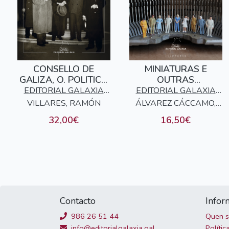
CONSELLO DE
MINIATURAS E
GALIZA, O. POLITICA
OUTRAS
GALEGA NO EXILIO
DIMENSIÓNS
EDITORIAL GALAXIA
EDITORIAL GALAXIA
VILLARES, RAMÓN
S.A.
ÁLVAREZ CÁCCAMO,
S.A.
XOSÉ MARÍA
32,00€
16,50€
Contacto
Infor
986 26 51 44
Quen 
info@editorialgalaxia.gal
Polític