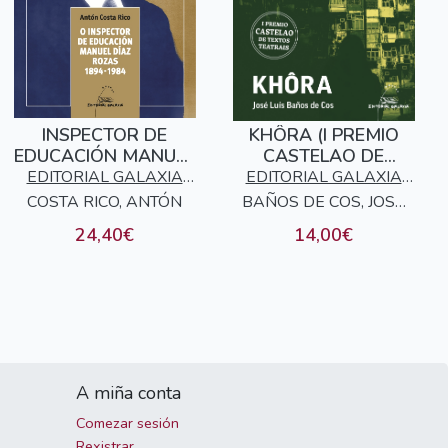
INSPECTOR DE
KHÔRA (I PREMIO
EDUCACIÓN MANUEL
CASTELAO DE
DÍAZ ROZAS, O
TEXTOS TEATRAIS)
EDITORIAL GALAXIA
EDITORIAL GALAXIA
1894-1984
COSTA RICO, ANTÓN
S.A.
BAÑOS DE COS, JOSÉ
S.A.
LUÍS
24,40€
14,00€
A miña conta
Comezar sesión
Rexistrar