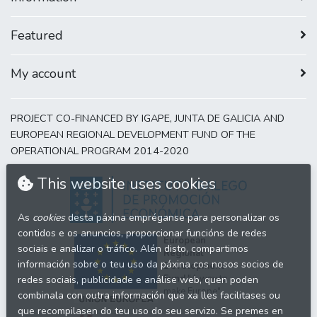
Featured
My account
PROJECT CO-FINANCED BY IGAPE, JUNTA DE GALICIA AND
EUROPEAN REGIONAL DEVELOPMENT FUND OF THE
OPERATIONAL PROGRAM 2014-2020
This website uses cookies
As
cookies
desta páxina empréganse para personalizar os
contidos e os anuncios, proporcionar funcións de redes
European
sociais e analizar o tráfico. Alén disto, compartimos
Regional
información sobre o teu uso da páxina cos nosos socios de
Development
Fund
"A way to
redes sociais, publicidade e análise web, quen poden
make Europe"
combinala con outra información que xa lles facilitases ou
que recompilasen do teu uso do seu servizo. Se premes en