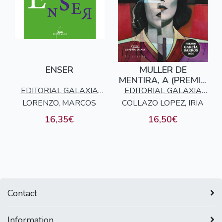
ENSER
MULLER DE
MENTIRA, A (PREMIO
GARCÍA BARROS
EDITORIAL GALAXIA
EDITORIAL GALAXIA
2026)
LORENZO, MARCOS
S.A.
COLLAZO LOPEZ, IRIA
S.A.
16,35€
16,50€
Contact
Information