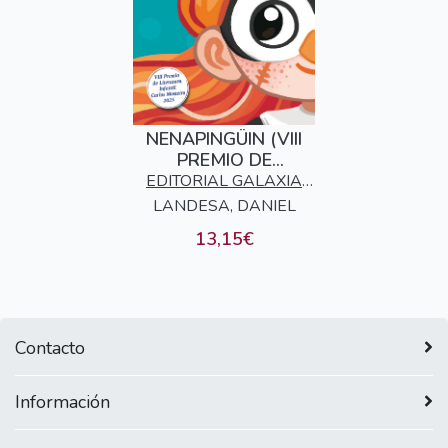
NENAPINGÜIN (VIII
PREMIO DE
LITERATURA
EDITORIAL GALAXIA
INFANTIL CARLOS
LANDESA, DANIEL
S.A.
MOSTEIRO 2025)
13,15€
Contacto
Información