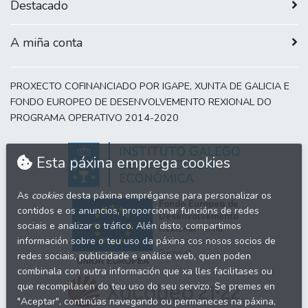
Destacado
A miña conta
PROXECTO COFINANCIADO POR IGAPE, XUNTA DE GALICIA E
FONDO EUROPEO DE DESENVOLVEMENTO REXIONAL DO
PROGRAMA OPERATIVO 2014-2020
Esta páxina emprega cookies
As
cookies
desta páxina empréganse para personalizar os
Fondo Europeo de
contidos e os anuncios, proporcionar funcións de redes
Desenvolvemento
sociais e analizar o tráfico. Alén disto, compartimos
Rexional
"Unha
información sobre o teu uso da páxina cos nosos socios de
maneira de facer
Europa"
redes sociais, publicidade e análise web, quen poden
combinala con outra información que xa lles facilitases ou
que recompilasen do teu uso do seu servizo. Se premes en
"Aceptar", continúas navegando ou permaneces na páxina,