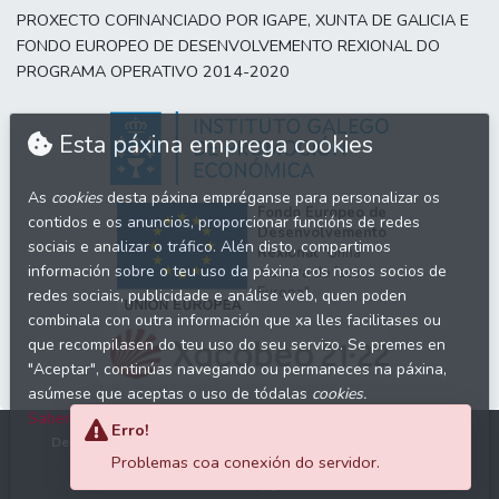
PROXECTO COFINANCIADO POR IGAPE, XUNTA DE GALICIA E
FONDO EUROPEO DE DESENVOLVEMENTO REXIONAL DO
PROGRAMA OPERATIVO 2014-2020
Esta páxina emprega cookies
As
cookies
desta páxina empréganse para personalizar os
Fondo Europeo de
contidos e os anuncios, proporcionar funcións de redes
Desenvolvemento
sociais e analizar o tráfico. Alén disto, compartimos
Rexional
"Unha
información sobre o teu uso da páxina cos nosos socios de
maneira de facer
Europa"
redes sociais, publicidade e análise web, quen poden
combinala con outra información que xa lles facilitases ou
que recompilasen do teu uso do seu servizo. Se premes en
"Aceptar", continúas navegando ou permaneces na páxina,
asúmese que aceptas o uso de tódalas
cookies.
Saber máis >>
Erro!
Dereitos de autor © 2026
Grupo Trevenque
Todos os dereitos
Problemas coa conexión do servidor.
reservados.
Aceptar
Rexeitar
Versión
0.0.2 |
0.281s