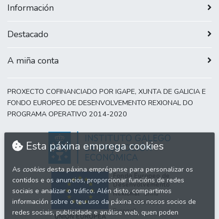
Información
Destacado
A miña conta
PROXECTO COFINANCIADO POR IGAPE, XUNTA DE GALICIA E
FONDO EUROPEO DE DESENVOLVEMENTO REXIONAL DO
PROGRAMA OPERATIVO 2014-2020
Esta páxina emprega cookies
As
cookies
desta páxina empréganse para personalizar os
Fondo Europeo de
contidos e os anuncios, proporcionar funcións de redes
Desenvolvemento
sociais e analizar o tráfico. Alén disto, compartimos
Rexional
"Unha
información sobre o teu uso da páxina cos nosos socios de
maneira de facer
Europa"
redes sociais, publicidade e análise web, quen poden