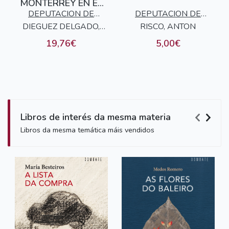
MONTERREY EN EL
SIGLO XVII, LA
DEPUTACION DE
DEPUTACION DE
DIEGUEZ DELGADO,
OURENSE
RISCO, ANTON
OURENSE
AGUSTIN
19,76€
5,00€
Libros de interés da mesma materia
Libros da mesma temática máis vendidos