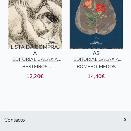
LISTA DA COMPRA,
FLORES DO BALEIRO,
A
AS
EDITORIAL GALAXIA
EDITORIAL GALAXIA
BESTEIROS
S.A.
ROMERO, MEDOS
S.A.
COMESAÑA, MARIA
12,20€
14,40€
Contacto