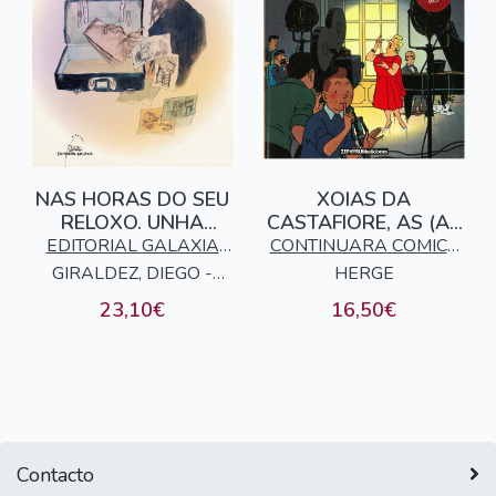
NAS HORAS DO SEU
XOIAS DA
RELOXO. UNHA
CASTAFIORE, AS (AS
VIAXE DE ANTONIO
AVENTURAS DE
EDITORIAL GALAXIA
CONTINUARA COMICS
PALACIOS
TINTIN)
GIRALDEZ, DIEGO -
S.A.
HERGE
S.L.
MELIMOLITA
23,10€
16,50€
Contacto