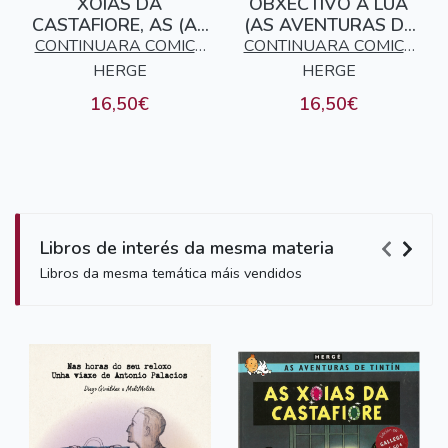
XOIAS DA
OBXECTIVO A LUA
CASTAFIORE, AS (AS
(AS AVENTURAS DE
AVENTURAS DE
TINTIN)
CONTINUARA COMICS
CONTINUARA COMICS
TINTIN)
HERGE
S.L.
HERGE
S.L.
16,50€
16,50€
Libros de interés da mesma materia
Libros da mesma temática máis vendidos