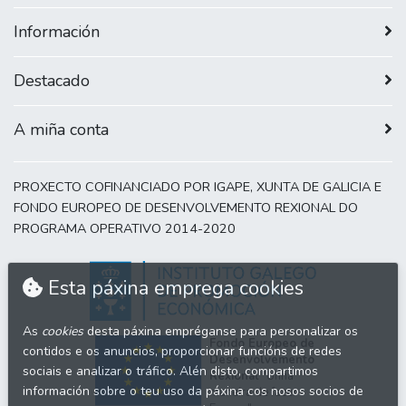
Información
Destacado
A miña conta
PROXECTO COFINANCIADO POR IGAPE, XUNTA DE GALICIA E
FONDO EUROPEO DE DESENVOLVEMENTO REXIONAL DO
PROGRAMA OPERATIVO 2014-2020
Esta páxina emprega cookies
As
cookies
desta páxina empréganse para personalizar os
Fondo Europeo de
contidos e os anuncios, proporcionar funcións de redes
Desenvolvemento
sociais e analizar o tráfico. Alén disto, compartimos
Rexional
"Unha
información sobre o teu uso da páxina cos nosos socios de
maneira de facer