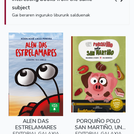
subject
Gai beraren inguruko libururik salduenak
ALEN DAS
PORQUIÑO POLO
ESTRELAMARES
SAN MARTIÑO, UN
(PREMIO ALBERTE
EDITORIAL GALAXIA
EDITORIAL GALAXIA