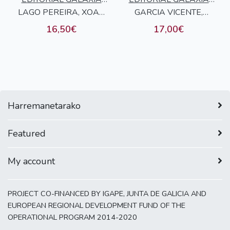
QUIÑOI 2025)
LAGO PEREIRA, XOAN
S.A.
GARCIA VICENTE,
S.A.
XOSE
MACARENA /
16,50€
17,00€
BERMUDEZ ROZAS,
IRIA
Harremanetarako
Featured
My account
PROJECT CO-FINANCED BY IGAPE, JUNTA DE GALICIA AND
EUROPEAN REGIONAL DEVELOPMENT FUND OF THE
OPERATIONAL PROGRAM 2014-2020