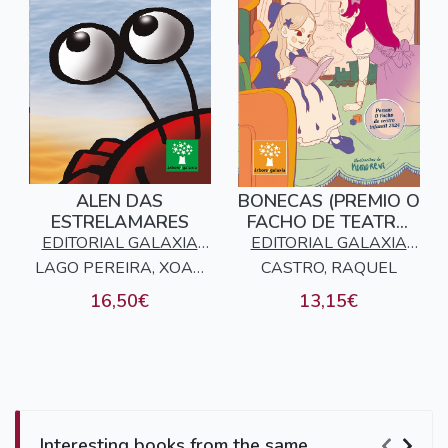
ALEN DAS
BONECAS (PREMIO O
ESTRELAMARES
FACHO DE TEATRO
INFANTIL 2024)
EDITORIAL GALAXIA
EDITORIAL GALAXIA
LAGO PEREIRA, XOAN
S.A.
CASTRO, RAQUEL
S.A.
XOSE
16,50€
13,15€
Interesting books from the same