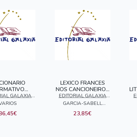
CIONARIO
LEXICO FRANCES
RMATIVO
NOS CANCIONEIROS
LI
 - CASTELAN
GALEGO-
I
RIAL GALAXIA
EDITORIAL GALAXIA
E
PORTUGUESES
VARIOS
S.A.
GARCIA-SABELL
S.A.
TORMO, TERESA
36,45€
23,85€