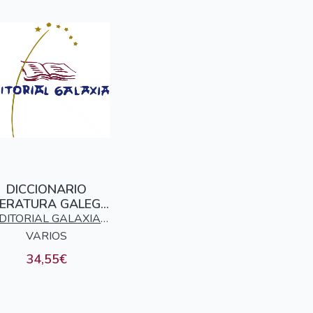
DICCIONARIO
TERATURA GALEGA
I - PUBLICACIONS
DITORIAL GALAXIA
PERIODICAS
VARIOS
S.A.
34,55€