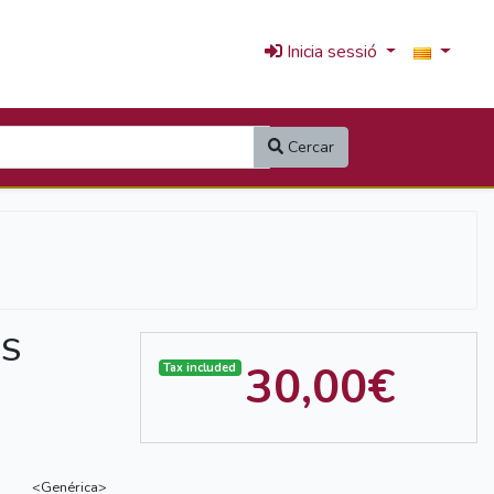
Inicia sessió
Cercar
OS
30,00€
Tax included
<Genérica>