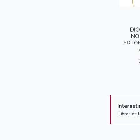
DIC
NO
GALEGO
EDITO
Interest
Llibres de