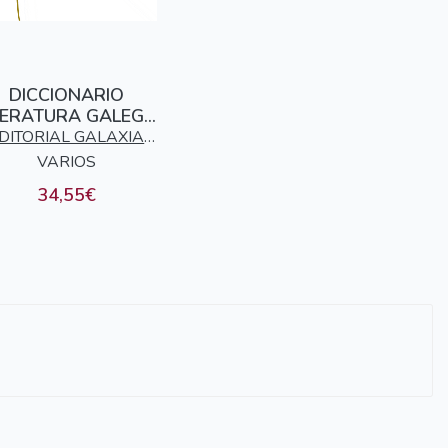
DICCIONARIO
TERATURA GALEGA
I - PUBLICACIONS
DITORIAL GALAXIA
PERIODICAS
VARIOS
S.A.
34,55€