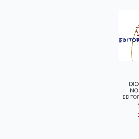
DIC
NO
GALEGO
EDITO