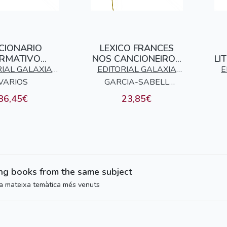
CIONARIO
LEXICO FRANCES
RMATIVO
NOS CANCIONEIROS
LI
 - CASTELAN
GALEGO-
I
RIAL GALAXIA
EDITORIAL GALAXIA
E
PORTUGUESES
VARIOS
S.A.
GARCIA-SABELL
S.A.
TORMO, TERESA
36,45€
23,85€
ing books from the same subject
 la mateixa temàtica més venuts