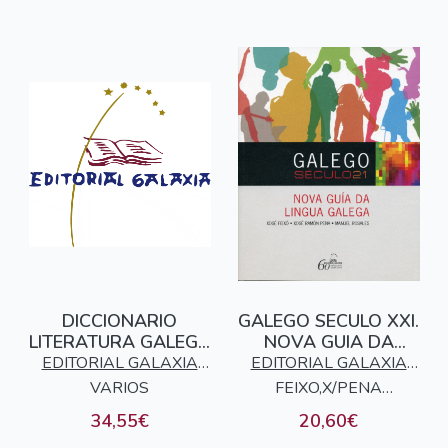
DICCIONARIO
GALEGO SECULO XXI.
LITERATURA GALEGA
NOVA GUIA DA
IV - TERMOS E
LINGUA GALEGA
EDITORIAL GALAXIA
EDITORIAL GALAXIA
INSTITUCIONS LIT
VARIOS
S.A.
FEIXO,X/PENA
S.A.
X.R./ROSALES,M.
34,55€
20,60€