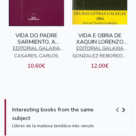
VIDA DO PADRE
VIDA E OBRA DE
SARMIENTO, A
XAQUIN LORENZO
(LETRAS GALEGAS)
(LETRAS GALEGAS
EDITORIAL GALAXIA
EDITORIAL GALAXIA
2004)
CASARES, CARLOS
S.A.
GONZALEZ REBOREDO,
S.A.
XOSE MANUEL
10,60€
12,00€
Interesting books from the same
subject
Llibres de la mateixa temàtica més venuts