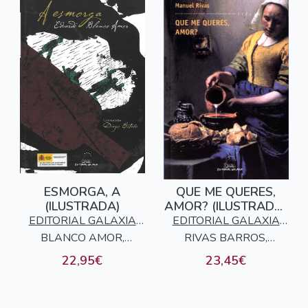
ESMORGA, A
QUE ME QUERES,
(ILUSTRADA)
AMOR? (ILUSTRADA)
(PR. NACIONAL
EDITORIAL GALAXIA
EDITORIAL GALAXIA
LETRAS ESPAÑOLAS
BLANCO AMOR,
S.A.
RIVAS BARROS,
S.A.
2024
EDUARDO
MANUEL
22,95€
23,45€