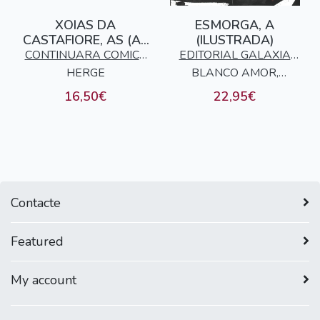
XOIAS DA
ESMORGA, A
CASTAFIORE, AS (AS
(ILUSTRADA)
AVENTURAS DE
CONTINUARA COMICS
EDITORIAL GALAXIA
TINTIN)
HERGE
S.L.
BLANCO AMOR,
S.A.
EDUARDO
16,50€
22,95€
Contacte
Featured
My account