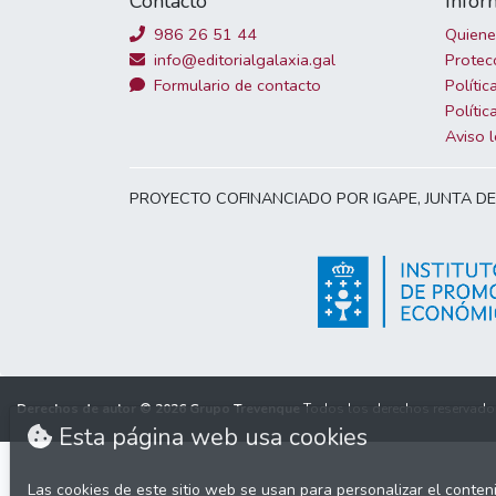
Contacto
Infor
986 26 51 44
Quien
info@editorialgalaxia.gal
Protec
Formulario de contacto
Polític
Polític
Aviso 
PROYECTO COFINANCIADO POR IGAPE, JUNTA D
Derechos de autor © 2026
Grupo Trevenque
Todos los derechos reservado
Esta página web usa cookies
Las cookies de este sitio web se usan para personalizar el conten