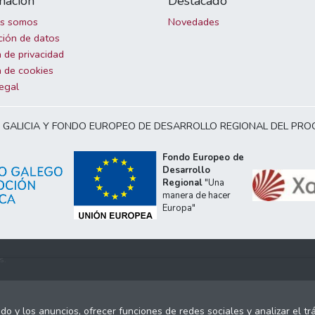
mación
Destacado
es somos
Novedades
ción de datos
a de privacidad
a de cookies
legal
E GALICIA Y FONDO EUROPEO DE DESARROLLO REGIONAL DEL PR
Fondo Europeo de
Desarrollo
Regional
"Una
manera de hacer
Europa"
s.
ido y los anuncios, ofrecer funciones de redes sociales y analizar el 